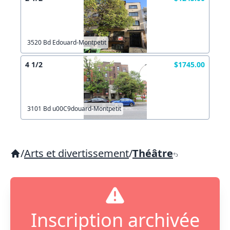
3520 Bd Edouard-Montpetit
4 1/2
$1745.00
3101 Bd u00C9douard-Montpetit
/
Arts et divertissement
/
Théâtre
Inscription archivée