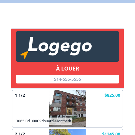
X Fermer
Lien vers inscription (sera inclus dans courriel)
X Fermer
Envoyez
Copier lien
À LOUER
514-555-5555
X Fermer
Envoyez
1 1/2
$825.00
3065 Bd u00C9douard-Montpetit
2 1/2
$1245.00