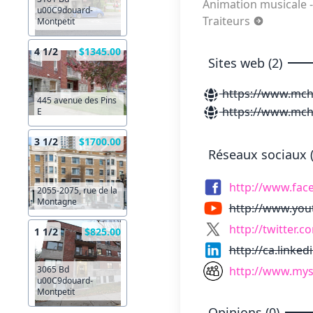
Animation musicale 
u00C9douard-
Traiteurs
Montpetit
4 1/2
$1345.00
Sites web (2)
https://www.mch
445 avenue des Pins
https://www.mch
E
3 1/2
$1700.00
Réseaux sociaux (
http://www.fac
2055-2075, rue de la
Montagne
http://www.yo
http://twitter.
1 1/2
$825.00
http://ca.linke
3065 Bd
http://www.mys
u00C9douard-
Montpetit
Opinions (0)