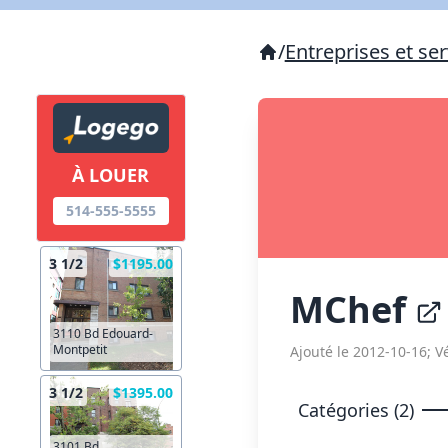
/
Entreprises et ser
À LOUER
514-555-5555
3 1/2
$1195.00
MChef
3110 Bd Edouard-
Montpetit
Ajouté le 2012-10-16; Vé
3 1/2
$1395.00
Catégories (2)
3101 Bd