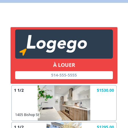
Lien vers inscription (sera inclus dans courriel)
X Fermer
Envoyez
Copier lien
À LOUER
X Fermer
Envoyez
514-555-5555
1 1/2
$1530.00
1405 Bishop St
1 1/2
$1295.00