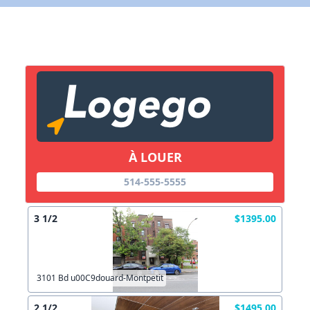
X Fermer
Lien vers inscription (sera inclus dans courriel)
X Fermer
Envoyez
Copier lien
À LOUER
X Fermer
Envoyez
514-555-5555
3 1/2
$1395.00
3101 Bd u00C9douard-Montpetit
2 1/2
$1495.00