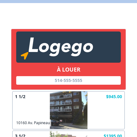
X Fermer
Lien vers inscription (sera inclus dans courriel)
X Fermer
Envoyez
Copier lien
À LOUER
X Fermer
Envoyez
514-555-5555
1 1/2
$945.00
10160 Av. Papineau
3 1/2
$1395.00