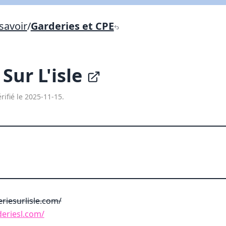
Lien vers inscription (sera inclus dans courriel)
savoir
/
Garderies et CPE
X Fermer
Envoyez
Copier lien
Sur L'isle
X Fermer
Envoyez
rifié le 2025-11-15.
riesurlisle.com/
eriesl.com/