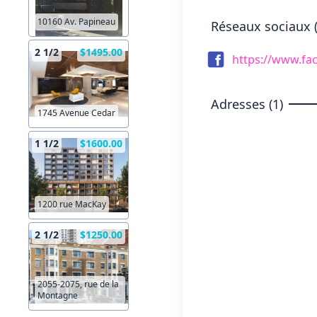
10160 Av. Papineau
Réseaux sociaux (
2 1/2
$1495.00
https://www.fa
Adresses (1)
1745 Avenue Cedar
1 1/2
$1600.00
1200 rue MacKay
2 1/2
$1250.00
2055-2075, rue de la
Montagne