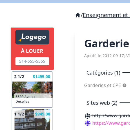
/
Enseignement et 
Garderie 
À LOUER
Ajouté le 2012-09-17; Vé
514-555-5555
Catégories (1)
2 1/2
$1495.00
Garderies et CPE
5530 Avenue
Decelles
Sites web (2)
1 1/2
$945.00
http://www.garde
https://www.gard