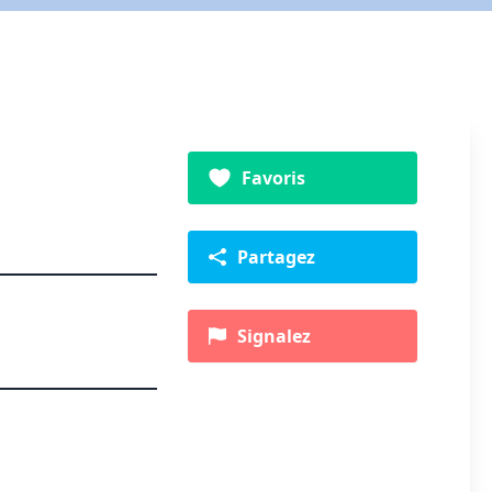
Favoris
Partagez
Signalez