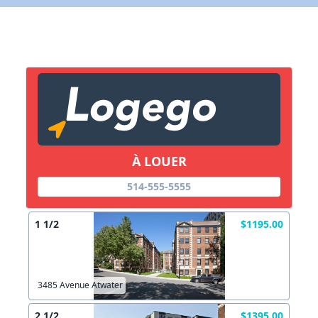
X Fermer
Lien vers inscription (sera inclus dans courriel)
X Fermer
Envoyez
Copier lien
À LOUER
X Fermer
Envoyez
514-555-5555
1 1/2
$1195.00
3485 Avenue Atwater
2 1/2
$1395.00