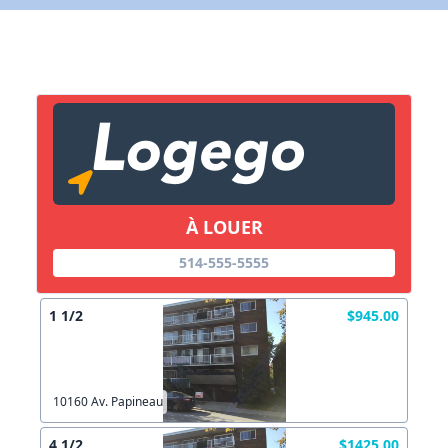
X Fermer
Lien vers inscription (sera inclus dans courriel)
X Fermer
Envoyez
Copier lien
À LOUER
X Fermer
Envoyez
514-555-5555
1 1/2
$945.00
10160 Av. Papineau
4 1/2
$1425.00