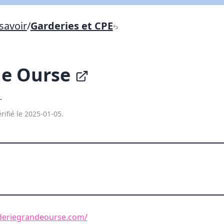
Lien vers inscription (sera inclus dans courriel)
savoir
/
Garderies et CPE
X Fermer
Envoyez
Copier lien
de Ourse
X Fermer
Envoyez
.
rifié le 2025-01-05.
deriegrandeourse.com/