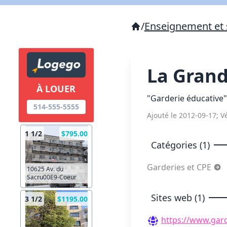
/
Enseignement et 
La Gran
À LOUER
"Garderie éducative"
514-555-5555
Ajouté le 2012-09-17; Vé
1 1/2
$795.00
Catégories (1)
Garderies et CPE
10625 Av. du
Sacru00E9-Coeur
Sites web (1)
3 1/2
$1195.00
https://www.gar