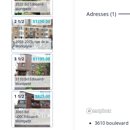
3520 Bd Edouard-
Montpetit
Adresses (1)
2 1/2
$1250.00
2055-2075, rue de la
Montagne
3 1/2
$1195.00
3110 Bd Edouard-
Montpetit
1 1/2
$825.00
3065 Bd
u00C9douard-
Montpetit
3610 boulevard 