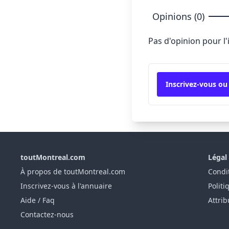
Opinions (0)
Pas d'opinion pour l
Inscrivez-vous ou
toutMontreal.com
Légal
À propos de toutMontreal.com
Condit
Inscrivez-vous à l'annuaire
Politi
Aide / Faq
Attrib
Contactez-nous