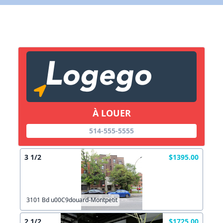
X Fermer
Lien vers inscription (sera inclus dans courriel)
X Fermer
Envoyez
Copier lien
À LOUER
X Fermer
Envoyez
514-555-5555
3 1/2
$1395.00
3101 Bd u00C9douard-Montpetit
2 1/2
$1725.00