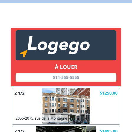
X Fermer
Lien vers inscription (sera inclus dans courriel)
X Fermer
Envoyez
Copier lien
À LOUER
X Fermer
Envoyez
514-555-5555
2 1/2
$1250.00
2055-2075, rue de la Montagne
2 1/2
$1495.00