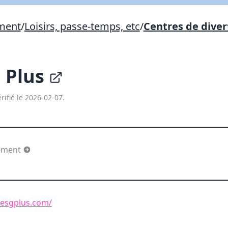
Lien vers inscription (sera inclus dans courriel)
ement
/
Loisirs, passe-temps, etc
/
Centres de dive
X Fermer
Envoyez
Copier lien
G Plus
X Fermer
Envoyez
rifié le 2026-02-07.
sement
lesgplus.com/