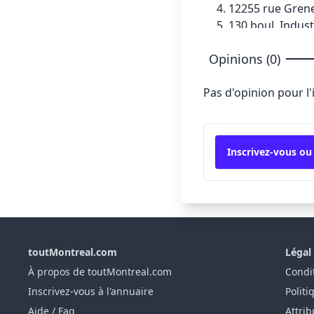
12255 rue Grenet
130 boul. Indust
6510 rue St-Ja
Opinions (0)
1277 boul. Shev
Pas d'opinion pour l
Inscrivez-vous ou
toutMontreal.com
Légal
À propos de toutMontreal.com
Condit
Inscrivez-vous à l'annuaire
Politi
Aide / Faq
Attrib