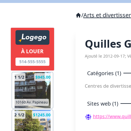
/
Arts et divertiss
Quilles 
À LOUER
Ajouté le 2012-09-17; Vé
514-555-5555
Catégories (1)
1 1/2
$945.00
Centres de divertis
10160 Av. Papineau
Sites web (1)
2 1/2
$1245.00
https://www.quil