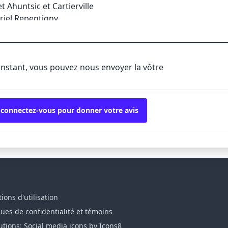
 Ahuntsic et Cartierville
riel Repentigny
cques Ouest Notre-Dame-de-Grâce
chenko LaSalle
'instant, vous pouvez nous envoyer la vôtre
 connectez-vous pour donner votre avis
ions d'utilisation
ques de confidentialité et témoins
utions: Social media icons by Icons8