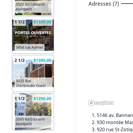
Adresses (7)
3520 Bd Edouard-
Montpetit
1 1/2
$1100.00
3454 rue Aylmer
2 1/2
$1395.00
3025 Rue
Sherbrooke Ouest
1 1/2
$1295.00
5146 av. Banna
3505 Bd Edouard-
930 montée Ma
Montpetit
920 rue St-Zotiq