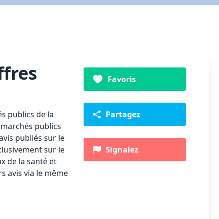
ffres
Favoris
és publics de la
Partagez
 marchés publics
vis publiés sur le
clusivement sur le
Signalez
x de la santé et
urs avis via le même