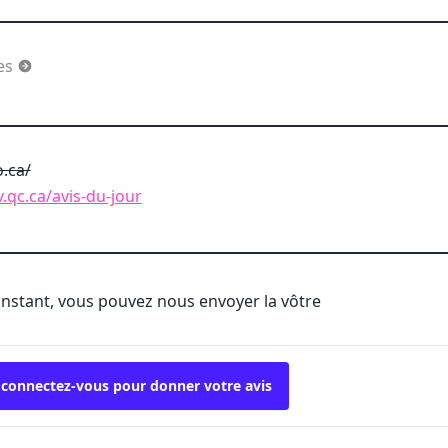
ces
.ca/
.qc.ca/avis-du-jour
'instant, vous pouvez nous envoyer la vôtre
 connectez-vous pour donner votre avis