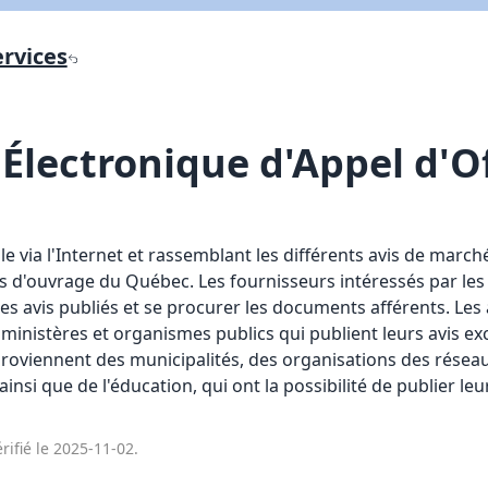
Lien vers inscription (sera inclus dans courriel)
ervices
X Fermer
Envoyez
Copier lien
Électronique d'Appel d'O
X Fermer
Envoyez
le via l'Internet et rassemblant les différents avis de march
 d'ouvrage du Québec. Les fournisseurs intéressés par les
es avis publiés et se procurer les documents afférents. Les a
ministères et organismes publics qui publient leurs avis ex
proviennent des municipalités, des organisations des réseau
ainsi que de l'éducation, qui ont la possibilité de publier le
rifié le 2025-11-02.