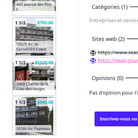
445 avenue des Pins
Catégories (1)
E
Entreprises et servi
1 1/2
$795.00
Sites web (2)
10625 Av. du
Sacru00E9-Coeur
https://www.seao
https://seao.gouv
1 1/2
$1325.00
Opinions (0)
3488 Chemin de la
Côte-des-Neiges
Pas d'opinion pour l
1 1/2
$945.00
Inscrivez-vous ou
10160 Av. Papineau