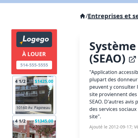
/
Entreprises et s
Système 
À LOUER
(SEAO)
514-555-5555
"Application accessib
plupart des donneurs
4 1/2
$1425.00
peuvent y consulter l
site proviennent des 
SEAO. D'autres avis 
10160 Av. Papineau
des services sociaux 
site".
4 1/2
$1345.00
Ajouté le 2012-09-17; Vé