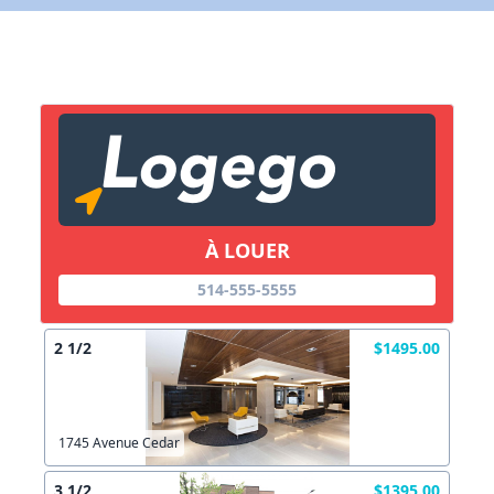
X Fermer
Lien vers inscription (sera inclus dans courriel)
X Fermer
Envoyez
Copier lien
À LOUER
514-555-5555
X Fermer
Envoyez
2 1/2
$1495.00
1745 Avenue Cedar
3 1/2
$1395.00