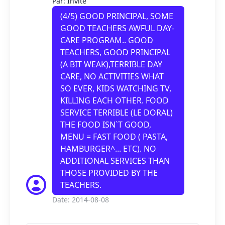
Par: Invité
(
4
/5) GOOD PRINCIPAL, SOME
GOOD TEACHERS AWFUL DAY-
CARE PROGRAM.. GOOD
TEACHERS, GOOD PRINCIPAL
(A BIT WEAK),TERRIBLE DAY
CARE, NO ACTIVITIES WHAT
SO EVER, KIDS WATCHING TV,
KILLING EACH OTHER. FOOD
SERVICE TERRIBLE (LE DORAL)
THE FOOD ISN`T GOOD,
MENU = FAST FOOD ( PASTA,
HAMBURGER^... ETC). NO
ADDITIONAL SERVICES THAN
THOSE PROVIDED BY THE
TEACHERS.
Date: 2014-08-08