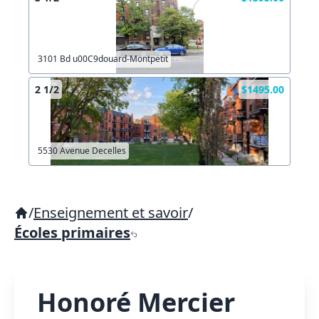
3101 Bd u00C9douard-Montpetit
2 1/2
$1495.00
5530 Avenue Decelles
/
Enseignement et savoir
/
Écoles primaires
Honoré Mercier