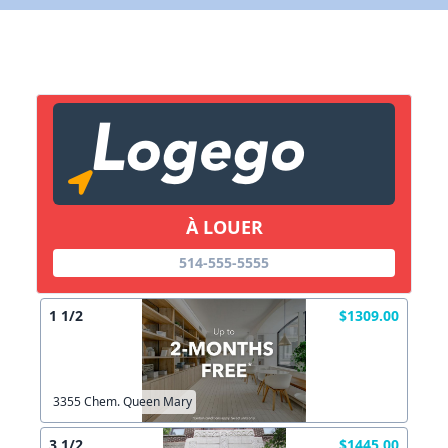
X Fermer
Lien vers inscription (sera inclus dans courriel)
X Fermer
Envoyez
Copier lien
À LOUER
X Fermer
Envoyez
514-555-5555
1 1/2
$1309.00
3355 Chem. Queen Mary
3 1/2
$1445.00