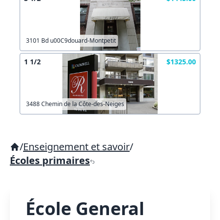
3101 Bd u00C9douard-Montpetit
1 1/2
$1325.00
3488 Chemin de la Côte-des-Neiges
/
Enseignement et savoir
/
Écoles primaires
École General