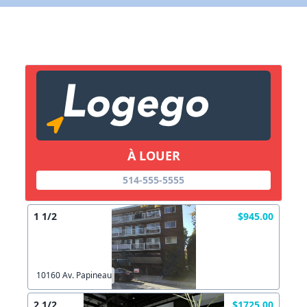
X Fermer
Lien vers inscription (sera inclus dans courriel)
X Fermer
Envoyez
Copier lien
À LOUER
X Fermer
Envoyez
514-555-5555
1 1/2
$945.00
10160 Av. Papineau
2 1/2
$1725.00