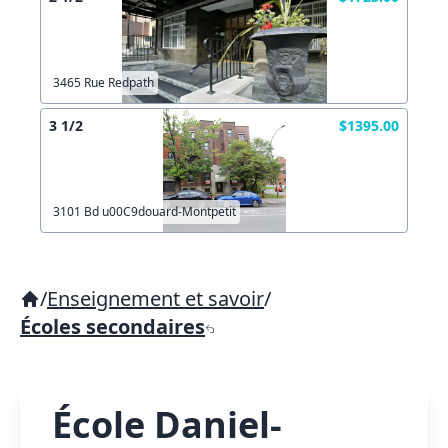
3465 Rue Redpath
3 1/2
$1395.00
3101 Bd u00C9douard-Montpetit
/
Enseignement et savoir
/
Écoles secondaires
École Daniel-