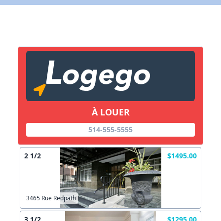
X Fermer
Lien vers inscription (sera inclus dans courriel)
X Fermer
Envoyez
Copier lien
À LOUER
X Fermer
Envoyez
514-555-5555
2 1/2
$1495.00
3465 Rue Redpath
3 1/2
$1295.00