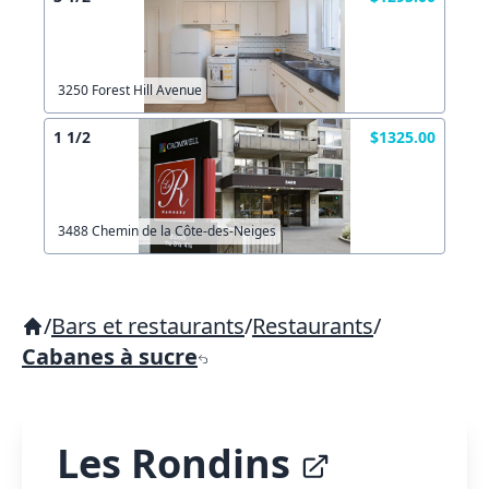
3250 Forest Hill Avenue
1 1/2
$1325.00
3488 Chemin de la Côte-des-Neiges
/
Bars et restaurants
/
Restaurants
/
Cabanes à sucre
Les Rondins