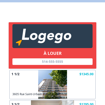
X Fermer
Lien vers inscription (sera inclus dans courriel)
X Fermer
Envoyez
Copier lien
À LOUER
X Fermer
Envoyez
514-555-5555
1 1/2
$1345.00
3605 Rue Saint-Urbain
3 1/2
$1295.00