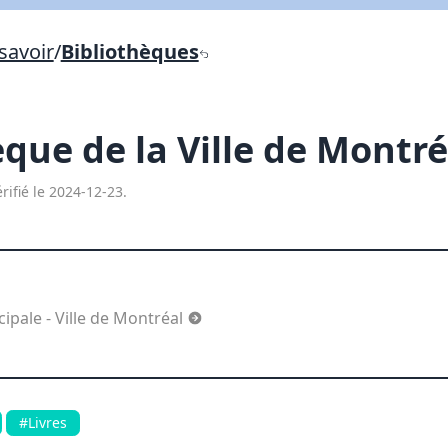
Lien vers inscription (sera inclus dans courriel)
savoir
/
Bibliothèques
X Fermer
Envoyez
Copier lien
èque de la Ville de Montr
X Fermer
Envoyez
rifié le 2024-12-23.
ipale - Ville de Montréal
#Livres