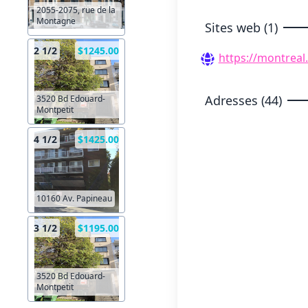
2055-2075, rue de la
Montagne
Sites web (1)
2 1/2
$1245.00
https://montreal
Adresses (44)
3520 Bd Edouard-
Montpetit
4 1/2
$1425.00
10160 Av. Papineau
3 1/2
$1195.00
3520 Bd Edouard-
Montpetit