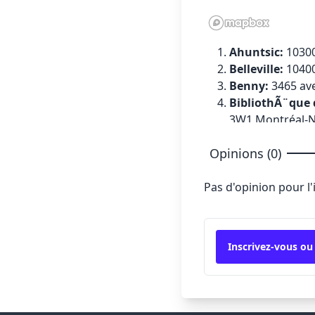
Ahuntsic:
10300
Belleville:
10400
Benny:
3465 av
BibliothÃ¨que 
3W1 Montréal-
BibliothÃ¨que i
Opinions (0)
Cartierville:
590
Charleroi:
4740
Pas d'opinion pour l
CÃ´te-des-Neig
Frontenac:
2550
Georges-Vanier
Succursale du 
Inscrivez-vous ou
Henri-Bourass
Hochelaga:
187
ÃŽle des Soeur
Jean-Corbeil:
75