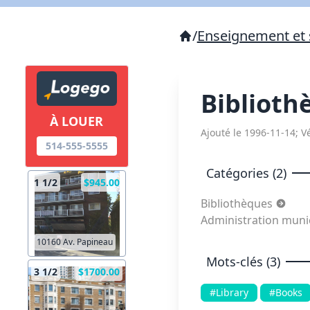
/
Enseignement et 
Biblioth
À LOUER
Ajouté le 1996-11-14; Vé
514-555-5555
Catégories (2)
1 1/2
$945.00
Bibliothèques
Administration munic
10160 Av. Papineau
Mots-clés (3)
3 1/2
$1700.00
#Library
#Books