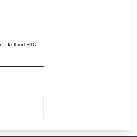
ard Rolland H1G
6 Côte-des-Neiges
iges
wn
rd