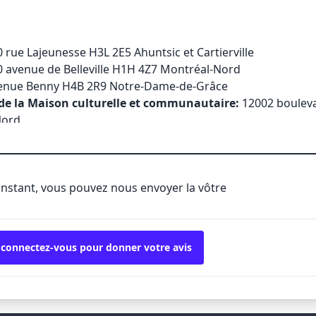
 rue Lajeunesse H3L 2E5 Ahuntsic et Cartierville
 avenue de Belleville H1H 4Z7 Montréal-Nord
enue Benny H4B 2R9 Notre-Dame-de-Grâce
de la Maison culturelle et communautaire:
12002 boulev
Nord
nterculturelle:
6767 chemin de la Côte-des-Neiges H3S 2T
0 rue De Salaberry H4J 1J8 Ahuntsic et Cartierville
 rue de Charleroi H1H 1V2 Montréal-Nord
'instant, vous pouvez nous envoyer la vôtre
es:
5290 chemin de la Côte-des-Neiges H3T 1Y2 Côte-des-Ne
 rue Ontario Est H2K 1W7 Quartier latin et centre-sud
:
2450 rue Workman H3J 1L8 Petite-Bourgogne et Griffinto
Haut-Anjou:
7070 rue Jarry Est H1J 1G4 Anjou
 connectez-vous pour donner votre avis
a:
5400 boulevard Henri-Bourassa Est H1G 2S9 Montréal-No
0 rue Davidson H1W 2Y6 Hochelaga-Maisonneuve
s:
260 rue Elgar H3E 1C9 Île-des-Soeurs
00 avenue Goncourt H1K 3X9 Anjou