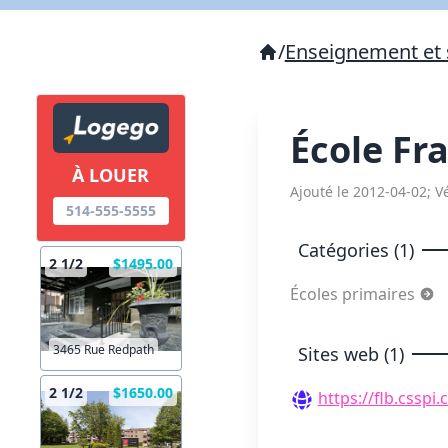
/
Enseignement et 
École Fr
À LOUER
Ajouté le 2012-04-02; Vé
514-555-5555
Catégories (1)
2 1/2
$1495.00
Écoles primaires
3465 Rue Redpath
Sites web (1)
2 1/2
$1650.00
https://flb.csspi.