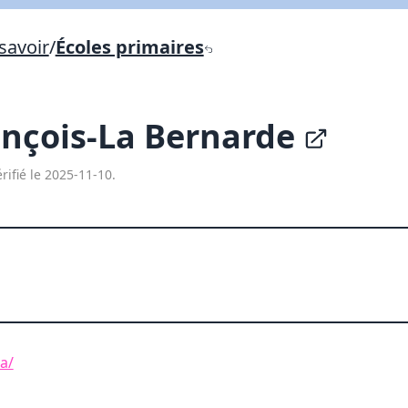
Lien vers inscription (sera inclus dans courriel)
savoir
/
Écoles primaires
X Fermer
Envoyez
Copier lien
ançois-La Bernarde
X Fermer
Envoyez
rifié le 2025-11-10.
ca/