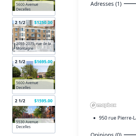
Adresses (1)
5600 Avenue
Decelles
2 1/2
$1250.00
2055-2075, rue de la
Montagne
2 1/2
$1695.00
5600 Avenue
Decelles
2 1/2
$1595.00
950 rue Pierre-
5530 Avenue
Decelles
Opinions (0)