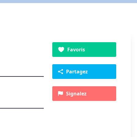
Favoris
Partagez
Signalez