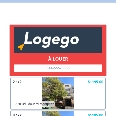
X Fermer
Lien vers inscription (sera inclus dans courriel)
X Fermer
Envoyez
Copier lien
À LOUER
514-555-5555
X Fermer
Envoyez
2 1/2
$1195.00
3520 Bd Edouard-Montpetit
3 1/2
$1195.00