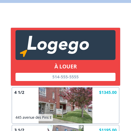
X Fermer
Lien vers inscription (sera inclus dans courriel)
X Fermer
Envoyez
Copier lien
À LOUER
X Fermer
Envoyez
514-555-5555
4 1/2
$1345.00
445 avenue des Pins E
3 1/2
$1195.00