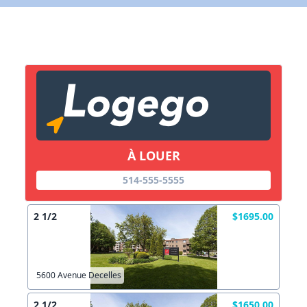
X Fermer
Lien vers inscription (sera inclus dans courriel)
X Fermer
Envoyez
Copier lien
À LOUER
X Fermer
Envoyez
514-555-5555
2 1/2
$1695.00
5600 Avenue Decelles
2 1/2
$1650.00