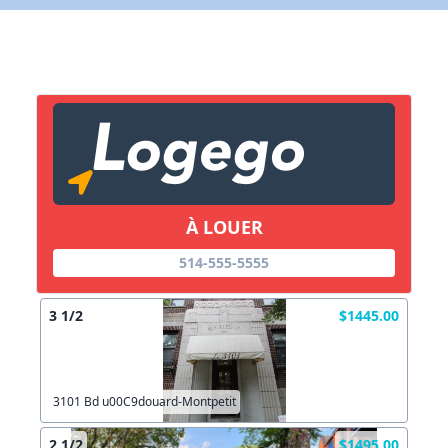
X Fermer
Lien vers inscription (sera inclus dans courriel)
X Fermer
Envoyez
Copier lien
À LOUER
514-555-5555
X Fermer
Envoyez
3 1/2
$1445.00
3101 Bd u00C9douard-Montpetit
2 1/2
$1495.00