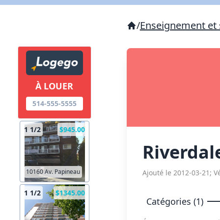
/
Enseignement et 
À LOUER
514-555-5555
1 1/2
$945.00
Riverdal
10160 Av. Papineau
Ajouté le 2012-03-21; Vé
1 1/2
$1345.00
Catégories (1)