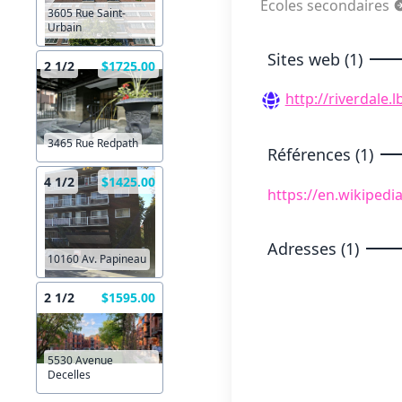
Écoles secondaires
3605 Rue Saint-
Urbain
Sites web (1)
2 1/2
$1725.00
http://riverdale.
3465 Rue Redpath
Références (1)
4 1/2
$1425.00
https://en.wikipedi
Adresses (1)
10160 Av. Papineau
2 1/2
$1595.00
5530 Avenue
Decelles