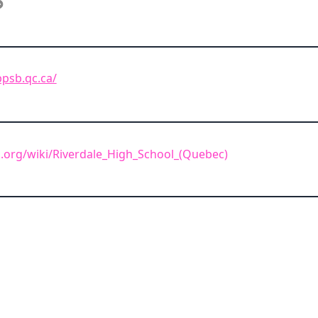
lbpsb.qc.ca/
a.org/wiki/Riverdale_High_School_(Quebec)