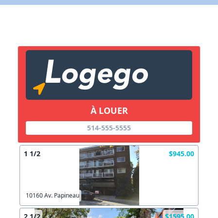
X Fermer
Lien vers inscription (sera inclus dans courriel)
X Fermer
Envoyez
Copier lien
À LOUER
X Fermer
Envoyez
514-555-5555
1 1/2
$945.00
10160 Av. Papineau
2 1/2
$1595.00