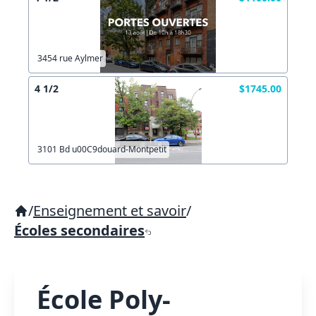
3454 rue Aylmer
4 1/2
$1745.00
3101 Bd u00C9douard-Montpetit
/
Enseignement et savoir
/
Écoles secondaires
École Poly-