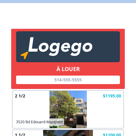
X Fermer
Lien vers inscription (sera inclus dans courriel)
X Fermer
Envoyez
Copier lien
À LOUER
X Fermer
Envoyez
514-555-5555
2 1/2
$1195.00
3520 Bd Edouard-Montpetit
1 1/2
$1100.00