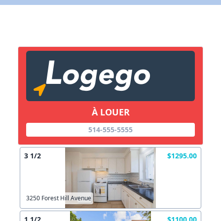
X Fermer
Lien vers inscription (sera inclus dans courriel)
X Fermer
Envoyez
Copier lien
À LOUER
X Fermer
Envoyez
514-555-5555
3 1/2
$1295.00
3250 Forest Hill Avenue
1 1/2
$1100.00