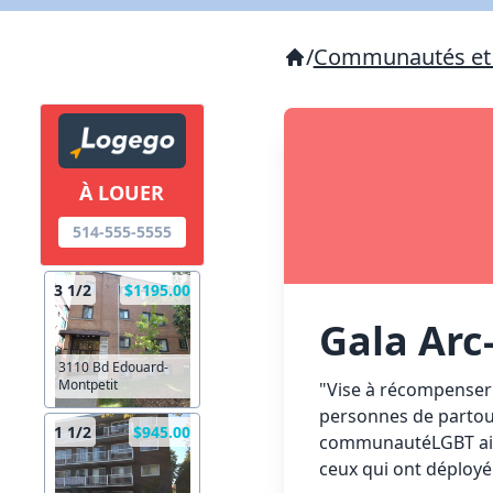
/
Communautés et 
À LOUER
514-555-5555
3 1/2
$1195.00
Gala Arc
3110 Bd Edouard-
Montpetit
"Vise à récompenser 
personnes de partout
1 1/2
$945.00
communautéLGBT ainsi 
ceux qui ont déployé