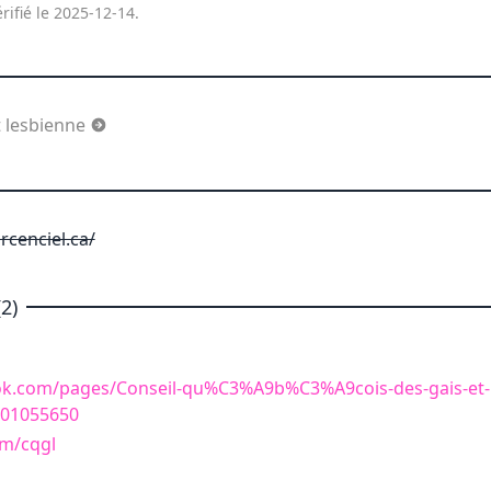
rifié le 2025-12-14.
 lesbienne
cenciel.ca/
2)
ok.com/pages/Conseil-qu%C3%A9b%C3%A9cois-des-gais-et-
801055650
om/cqgl