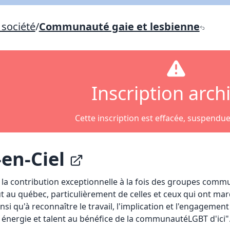
Lien vers inscription (sera inclus dans courriel)
société
/
Communauté gaie et lesbienne
X Fermer
Envoyez
Copier lien
X Fermer
Envoyez
Inscription arch
Cette inscription est effacée, suspendu
-en-Ciel
la contribution exceptionnelle à la fois des groupes comm
 au québec, particulièrement de celles et ceux qui ont mar
qu'à reconnaître le travail, l'implication et l'engagement 
 énergie et talent au bénéfice de la communautéLGBT d'ici"