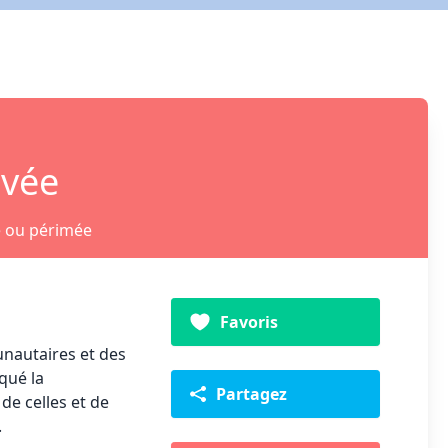
ivée
e ou périmée
Favoris
unautaires et des
qué la
Partagez
de celles et de
.