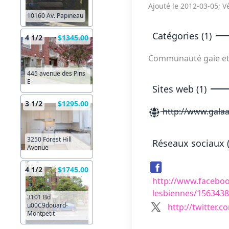
Ajouté le 2012-03-05; Vé
10160 Av. Papineau
Catégories (1)
4 1/2
$1345.00
Communauté gaie et
445 avenue des Pins
E
Sites web (1)
3 1/2
$1295.00
http://www.galaar
3250 Forest Hill
Réseaux sociaux (
Avenue
4 1/2
$1745.00
http://www.facebo
lesbiennes/156343
3101 Bd
u00C9douard-
http://twitter.c
Montpetit