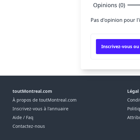
Opinions (0)
Pas d'opinion pour l
Inscrivez-vous ou
toutMontreal.com
Légal
À propos de toutMontreal.com
Condit
Inscrivez-vous à l'annuaire
Politi
Aide / Faq
Attrib
Contactez-nous