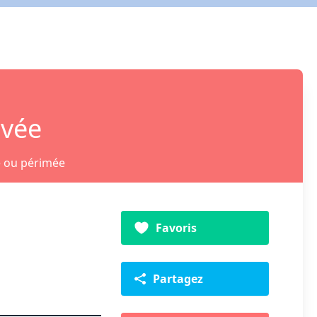
ivée
e ou périmée
Favoris
Partagez