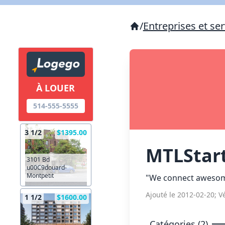
/
Entreprises et ser
À LOUER
514-555-5555
3 1/2
$1395.00
MTLStar
3101 Bd
u00C9douard-
Montpetit
"We connect awesome
Ajouté le 2012-02-20; Vé
1 1/2
$1600.00
Catégories (2)