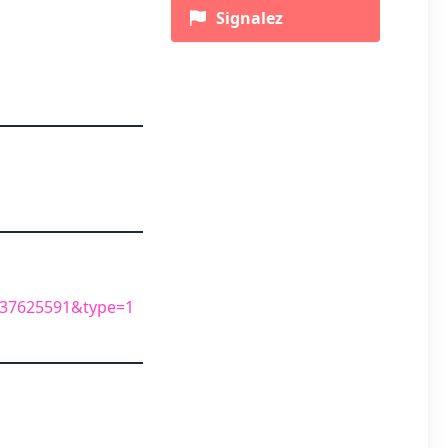
Signalez
437625591&type=1