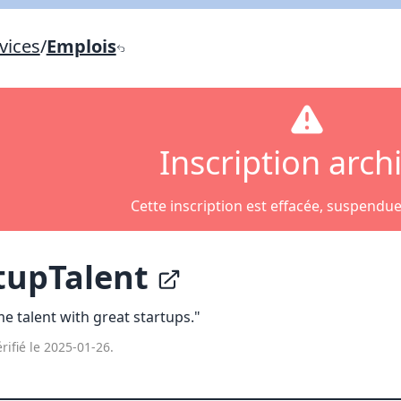
Lien vers inscription (sera inclus dans courriel)
vices
/
Emplois
X Fermer
Envoyez
Copier lien
X Fermer
Envoyez
Inscription arch
Cette inscription est effacée, suspendu
tupTalent
 talent with great startups."
rifié le 2025-01-26.