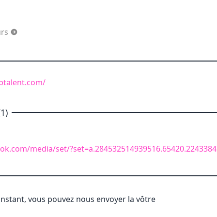
urs
uptalent.com/
1)
ook.com/media/set/?set=a.284532514939516.65420.224338
'instant, vous pouvez nous envoyer la vôtre