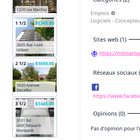
1200 rue MacKay
Emplois
Logiciels - Concepte
1 1/2
$1345.00
Sites web (1)
3605 Rue Saint-
Urbain
https://mtlstart
2 1/2
$1650.00
Réseaux sociaux (
5600 Avenue
Decelles
https://www.faceb
3 1/2
$1445.00
Opinions (0)
3101 Bd
u00C9douard-
Pas d'opinion pour l
Montpetit