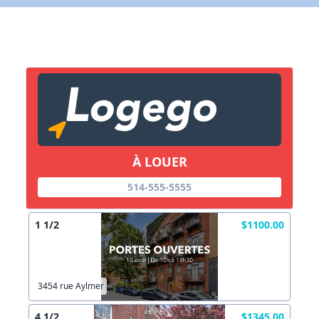
X Fermer
Lien vers inscription (sera inclus dans courriel)
X Fermer
Envoyez
Copier lien
À LOUER
514-555-5555
X Fermer
Envoyez
1 1/2
$1100.00
3454 rue Aylmer
4 1/2
$1345.00