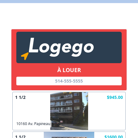
X Fermer
Lien vers inscription (sera inclus dans courriel)
X Fermer
Envoyez
Copier lien
À LOUER
514-555-5555
X Fermer
Envoyez
1 1/2
$945.00
10160 Av. Papineau
1 1/2
$1600.00