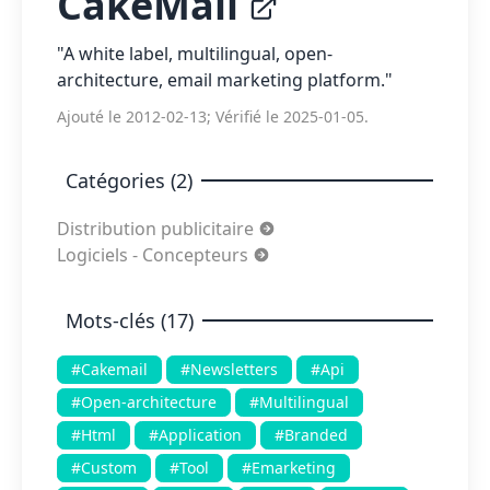
CakeMail
"A white label, multilingual, open-
architecture, email marketing platform."
Ajouté le 2012-02-13; Vérifié le 2025-01-05.
Catégories (2)
Distribution publicitaire
Logiciels - Concepteurs
Mots-clés (17)
#Cakemail
#Newsletters
#Api
#Open-architecture
#Multilingual
#Html
#Application
#Branded
#Custom
#Tool
#Emarketing