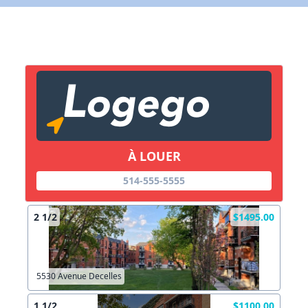
X Fermer
Lien vers inscription (sera inclus dans courriel)
X Fermer
Envoyez
Copier lien
À LOUER
514-555-5555
X Fermer
Envoyez
2 1/2
$1495.00
5530 Avenue Decelles
1 1/2
$1100.00