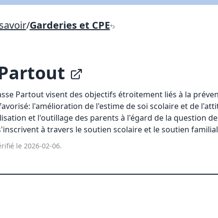
Lien vers inscription (sera inclus dans courriel)
savoir
/
Garderies et CPE
X Fermer
Envoyez
Copier lien
 Partout
X Fermer
Envoyez
Passe Partout visent des objectifs étroitement liés à la préve
avorisé: l'amélioration de l'estime de soi scolaire et de l'at
lisation et l'outillage des parents à l'égard de la question d
s'inscrivent à travers le soutien scolaire et le soutien familial
rifié le 2026-02-06.