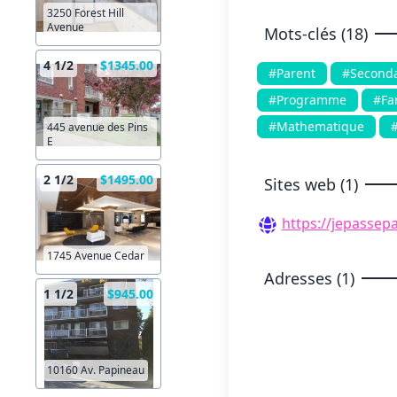
3250 Forest Hill
Avenue
Mots-clés (18)
4 1/2
$1345.00
#Parent
#Seconda
#Programme
#Fam
#Mathematique
#
445 avenue des Pins
E
2 1/2
$1495.00
Sites web (1)
https://jepassep
1745 Avenue Cedar
Adresses (1)
1 1/2
$945.00
10160 Av. Papineau