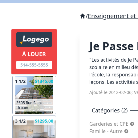
/
Enseignement et 
Je Passe
À LOUER
"Les activités de Je 
514-555-5555
scolaire en milieu déf
l'école, la responsabi
1 1/2
$1345.00
leçons. Les activités 
Ajouté le 2012-02-06; Vé
3605 Rue Saint-
Urbain
Catégories (2)
3 1/2
$1295.00
Garderies et CPE
Famille - Autre