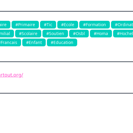
ire
#Primaire
#Tic
#Ecole
#Formation
#Ordinat
ilial
#Scolaire
#Soutien
#Osbl
#Homa
#Hoche
Francais
#Enfant
#Education
artout.org/