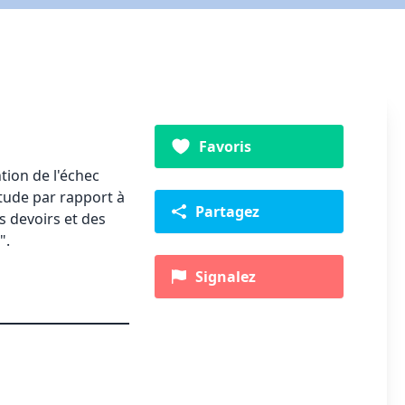
Favoris
ntion de l'échec
titude par rapport à
Partagez
es devoirs et des
".
Signalez