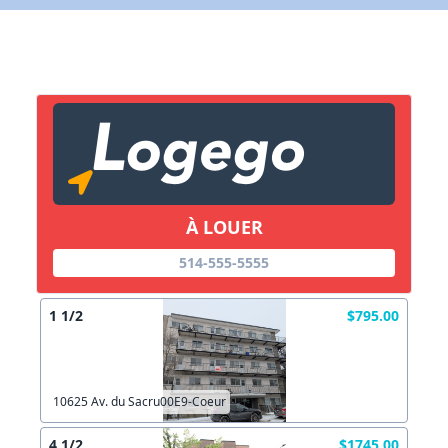
X Fermer
Lien vers inscription (sera inclus dans courriel)
X Fermer
Envoyez
Copier lien
À LOUER
514-555-5555
X Fermer
Envoyez
1 1/2
$795.00
10625 Av. du Sacru00E9-Coeur
4 1/2
$1745.00