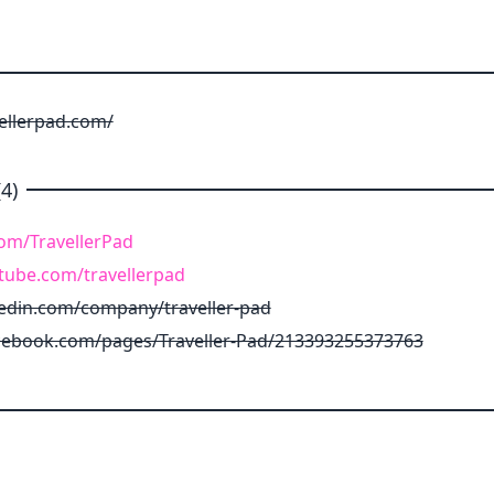
ellerpad.com/
4)
.com/TravellerPad
tube.com/travellerpad
kedin.com/company/traveller-pad
cebook.com/pages/Traveller-Pad/213393255373763