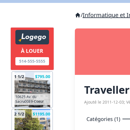
/
Informatique et I
À LOUER
514-555-5555
1 1/2
$795.00
Travelle
10625 Av. du
Sacru00E9-Coeur
Ajouté le 2011-12-03; Vé
2 1/2
$1195.00
Catégories (1)