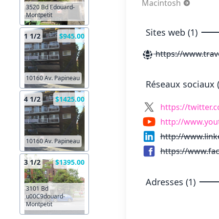
Macintosh
3520 Bd Edouard-
Montpetit
Sites web (1)
1 1/2
$945.00
https://www.trav
10160 Av. Papineau
Réseaux sociaux (
4 1/2
$1425.00
https://twitter
http://www.you
http://www.lin
10160 Av. Papineau
https://www.fa
3 1/2
$1395.00
Adresses (1)
3101 Bd
u00C9douard-
Montpetit