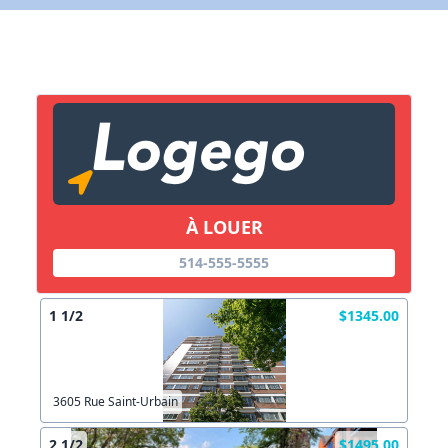
X Fermer
Lien vers inscription (sera inclus dans courriel)
X Fermer
Envoyez
Copier lien
À LOUER
X Fermer
Envoyez
514-555-5555
1 1/2
$1345.00
3605 Rue Saint-Urbain
2 1/2
$1495.00