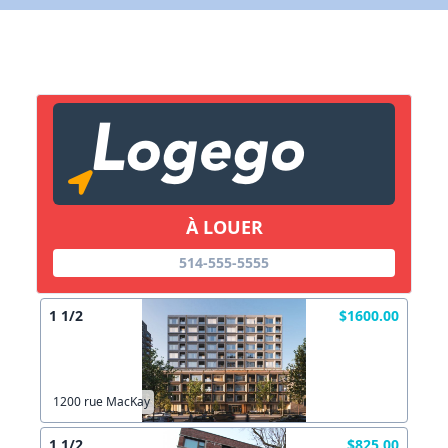
X Fermer
Lien vers inscription (sera inclus dans courriel)
X Fermer
Envoyez
Copier lien
À LOUER
X Fermer
Envoyez
514-555-5555
1 1/2
$1600.00
1200 rue MacKay
1 1/2
$825.00