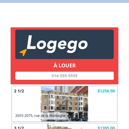
X Fermer
Lien vers inscription (sera inclus dans courriel)
X Fermer
Envoyez
Copier lien
À LOUER
X Fermer
Envoyez
514-555-5555
2 1/2
$1250.00
2055-2075, rue de la Montagne
3 1/2
$1395.00