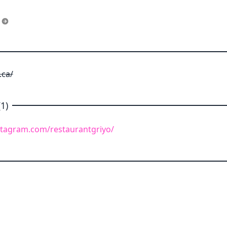
s
.ca/
1)
stagram.com/restaurantgriyo/