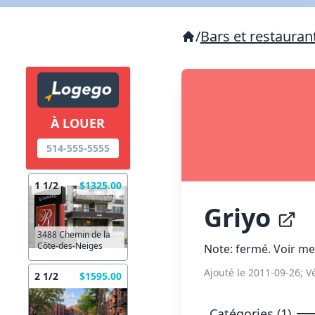
/
Bars et restauran
À LOUER
514-555-5555
1 1/2
$1325.00
Griyo
3488 Chemin de la
Côte-des-Neiges
Note: fermé. Voir m
Ajouté le 2011-09-26; Vé
2 1/2
$1595.00
Catégories (1)