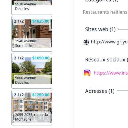
5530 Avenue
Decelles
Restaurants haïtien
2 1/2
$1625.00
Sites web (1)
http://www.griyo
1540 Avenue
Summerhill
2 1/2
$1650.00
Réseaux sociaux (
https://www.in
5600 Avenue
Decelles
Adresses (1)
2 1/2
$1250.00
2055-2075, rue de la
Montagne