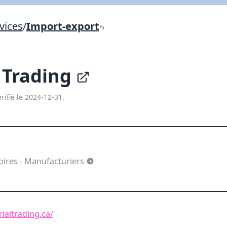
Lien vers inscription (sera inclus dans courriel)
vices
/
Import-export
X Fermer
Envoyez
Copier lien
 Trading
X Fermer
Envoyez
rifié le 2024-12-31.
oires - Manufacturiers
ialtrading.ca/