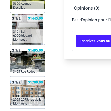
5600 Avenue
Opinions (0)
Decelles
3 1/2
$1445.00
Pas d'opinion pour l
3101 Bd
u00C9douard-
Montpetit
Inscrivez-vous ou
2 1/2
$1495.00
3465 Rue Redpath
3 1/2
$1700.00
2055-2075, rue de la
Montagne