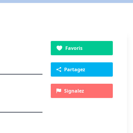
Favoris
Partagez
Signalez