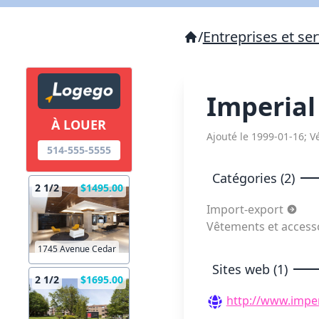
/
Entreprises et ser
Imperial
À LOUER
Ajouté le 1999-01-16; Vé
514-555-5555
Catégories (2)
2 1/2
$1495.00
Import-export
Vêtements et access
1745 Avenue Cedar
Sites web (1)
2 1/2
$1695.00
http://www.imper