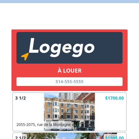
X Fermer
Lien vers inscription (sera inclus dans courriel)
X Fermer
Envoyez
Copier lien
À LOUER
514-555-5555
X Fermer
Envoyez
3 1/2
$1700.00
2055-2075, rue de la Montagne
2 1/2
$1595.00