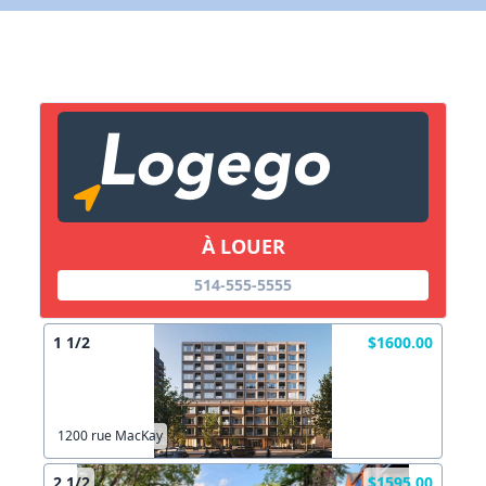
X Fermer
Lien vers inscription (sera inclus dans courriel)
X Fermer
Envoyez
Copier lien
À LOUER
X Fermer
Envoyez
514-555-5555
1 1/2
$1600.00
1200 rue MacKay
2 1/2
$1595.00