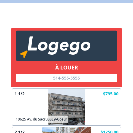
X Fermer
Lien vers inscription (sera inclus dans courriel)
X Fermer
Envoyez
Copier lien
À LOUER
514-555-5555
X Fermer
Envoyez
1 1/2
$795.00
10625 Av. du Sacru00E9-Coeur
2 1/2
$1250.00