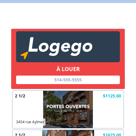
X Fermer
Lien vers inscription (sera inclus dans courriel)
X Fermer
Envoyez
Copier lien
À LOUER
X Fermer
Envoyez
514-555-5555
2 1/2
$1125.00
3454 rue Aylmer
2 1/2
$1625.00