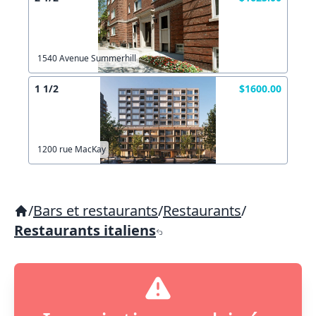
1540 Avenue Summerhill
1 1/2
$1600.00
1200 rue MacKay
/
Bars et restaurants
/
Restaurants
/
Restaurants italiens