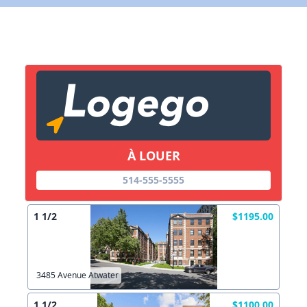
X Fermer
Lien vers inscription (sera inclus dans courriel)
X Fermer
Envoyez
Copier lien
À LOUER
514-555-5555
X Fermer
Envoyez
1 1/2
$1195.00
3485 Avenue Atwater
1 1/2
$1100.00