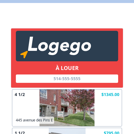
X Fermer
Lien vers inscription (sera inclus dans courriel)
X Fermer
Envoyez
Copier lien
À LOUER
X Fermer
Envoyez
514-555-5555
4 1/2
$1345.00
445 avenue des Pins E
1 1/2
$795.00