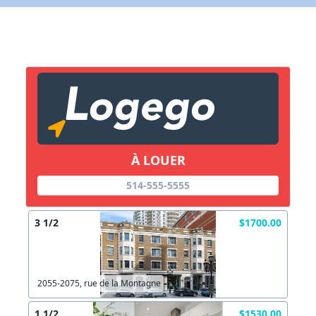
X Fermer
Lien vers inscription (sera inclus dans courriel)
X Fermer
Envoyez
Copier lien
À LOUER
X Fermer
Envoyez
514-555-5555
3 1/2
$1700.00
2055-2075, rue de la Montagne
1 1/2
$1530.00