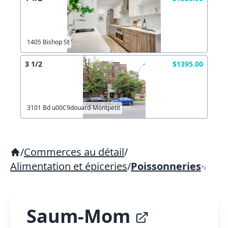
1405 Bishop St
3 1/2
$1395.00
3101 Bd u00C9douard-Montpetit
/
Commerces au détail
/
Alimentation et épiceries
/
Poissonneries
Saum-Mom