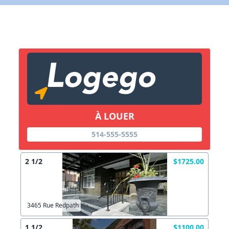
X Fermer
Lien vers inscription (sera inclus dans courriel)
X Fermer
Envoyez
Copier lien
À LOUER
X Fermer
Envoyez
514-555-5555
2 1/2
$1725.00
3465 Rue Redpath
1 1/2
$1100.00