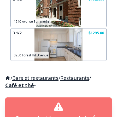
1540 Avenue Summerhill
3 1/2
$1295.00
3250 Forest Hill Avenue
/
Bars et restaurants
/
Restaurants
/
Café et thé