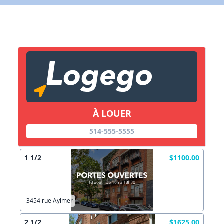
X Fermer
Lien vers inscription (sera inclus dans courriel)
X Fermer
Envoyez
Copier lien
À LOUER
514-555-5555
X Fermer
Envoyez
1 1/2
$1100.00
3454 rue Aylmer
2 1/2
$1625.00